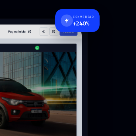
CONVERSAO
+240%