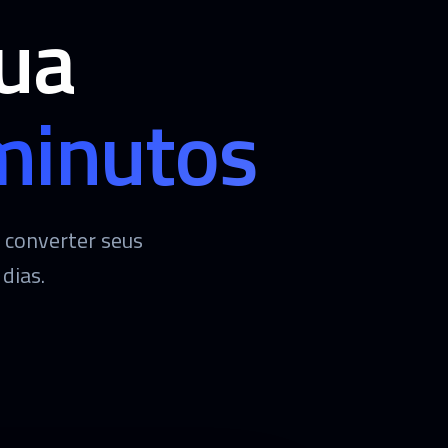
ua
minutos
 converter seus
dias.