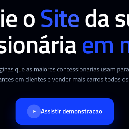
ie o
Site
da s
sionária
em 
aginas que as maiores concessionarias usam para
tantes em clientes e vender mais carros todos os 
Assistir demonstracao