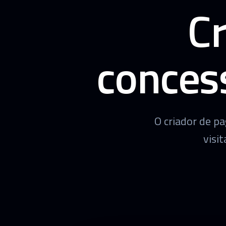
Cr
conces
O criador de p
visi