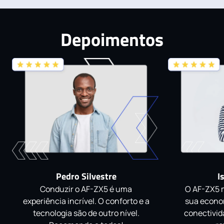
Depoimentos
Pedro Silvestre
I
Conduzir o AF-ZX5 é uma
O AF-ZX5 
experiência incrível. O conforto e a
sua econo
tecnologia são de outro nível.
conectivid