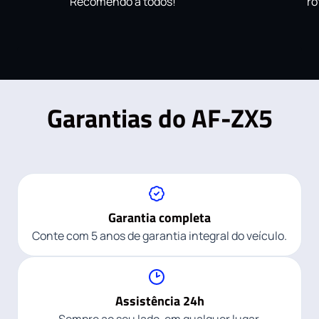
Recomendo a todos!
ro
Garantias do AF-ZX5
Garantia completa
Conte com 5 anos de garantia integral do veículo.
Assistência 24h
Sempre ao seu lado, em qualquer lugar.