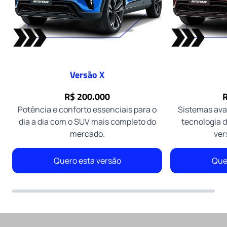
Versão X
R$ 200.000
R
Potência e conforto essenciais para o
Sistemas ava
dia a dia com o SUV mais completo do
tecnologia 
mercado.
ver
Quero esta versão
Que