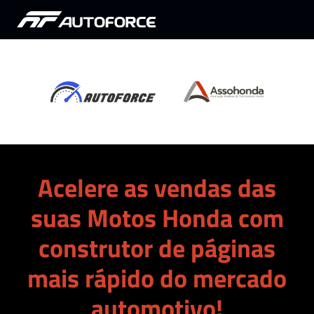
Acelere as vendas das
suas Motos Honda com
construtor de páginas
mais rápido do mercado
automotivo!