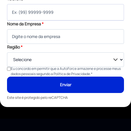
Nome da Empresa
*
Região
*
Eu concordo em permitir que a AutoForce armazene e processe meus
dados pessoais segundo a
Política de Privacidade
.
*
Enviar
Este site é protegido pelo reCAPTCHA