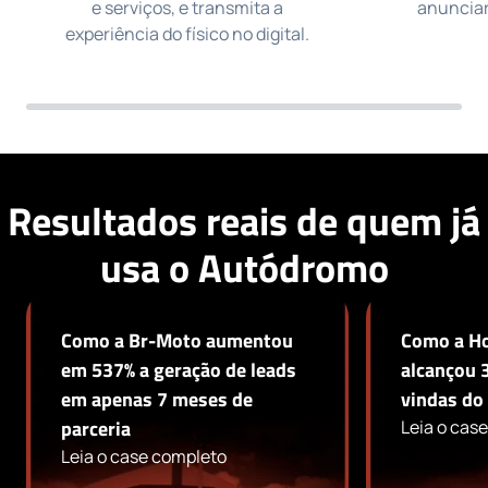
e serviços, e transmita a
anunciar
experiência do físico no digital.
Resultados reais de quem já
usa o Autódromo
Como a Br-Moto aumentou
Como a Ho
em 537% a geração de leads
alcançou 
em apenas 7 meses de
vindas do
parceria
Leia o cas
Leia o case completo