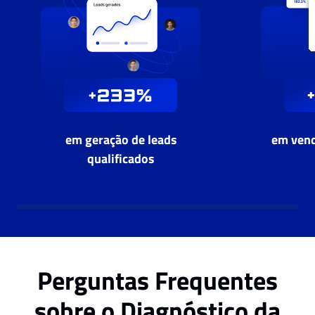
em geração de leads
em vend
qualificados
Perguntas Frequentes
sobre o Diagnóstico da