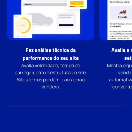
Faz análise técnica da
Avalia a
performance do seu site
set
Avalia velocidade, tempo de
Mostra o q
carregamento e estrutura do site.
vendas
Sites lentos perdem leads e não
automatiz
vendem.
converter