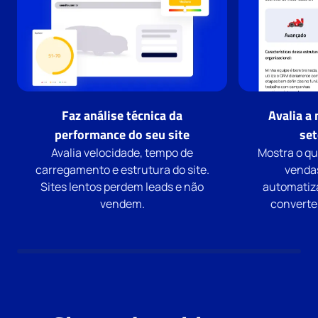
Faz análise técnica da
Avalia a
performance do seu site
set
Avalia velocidade, tempo de
Mostra o q
carregamento e estrutura do site.
vendas
Sites lentos perdem leads e não
automatiz
vendem.
converter