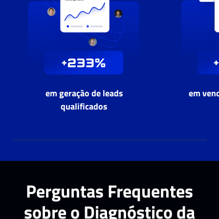
em geração de leads
em vend
qualificados
Perguntas Frequentes
sobre o Diagnóstico da