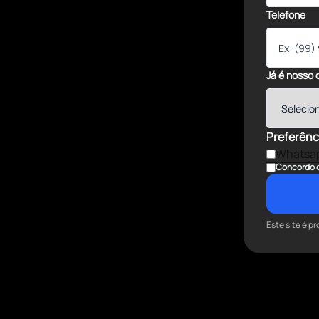
Telefone
Já é nosso 
Preferênc
Whatsa
Concordo 
Este site é 