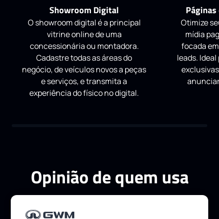
Showroom Digital
Páginas 
O showroom digital é a principal
Otimize s
vitrine online de uma
mídia pag
concessionária ou montadora.
focada em 
Cadastre todas as áreas do
leads. Idea
negócio, de veículos novos a peças
exclusivas
e serviços, e transmita a
anunciar
experiência do físico no digital.
Opinião de quem usa